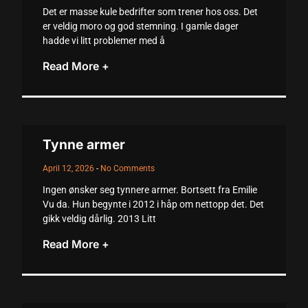
Det er masse kule bedrifter som trener hos oss. Det
cklink
er veldig moro og god stemning. I gamle dager
hadde vi litt problemer med å
cklink
Read More +
cklink
klink panel
klink panel
Tynne armer
cklink
April 12, 2026
No Comments
cklink
Ingen ønsker seg tynnere armer. Bortsett fra Emilie
Vu da. Hun begynte i 2012 i håp om nettopp det. Det
y Hacklink
gikk veldig dårlig. 2013 Litt
cklink
Read More +
cklink
klink satın al