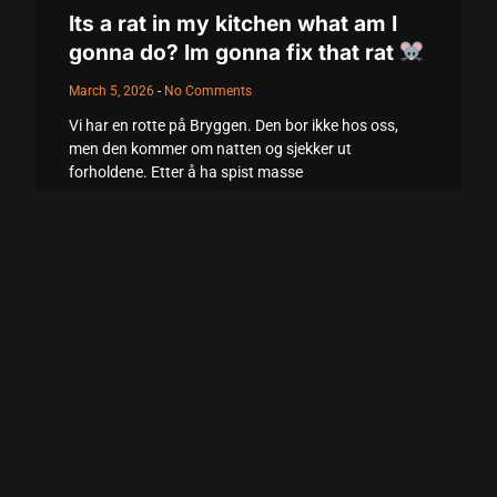
klink panel
Its a rat in my kitchen what am I
gonna do? Im gonna fix that rat
klink panel
March 5, 2026
No Comments
klink panel
Vi har en rotte på Bryggen. Den bor ikke hos oss,
klink panel
men den kommer om natten og sjekker ut
forholdene. Etter å ha spist masse
klink panel
Read More +
klink panel
klink panel
klink panel
klink panel
klink panel
klink panel
klink panel