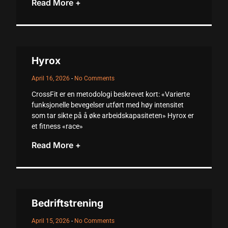
Read More +
cklink
cklink Panel
sal oku
Hyrox
cklink Panel
April 16, 2026
No Comments
cklink Panel
CrossFit er en metodologi beskrevet kort: «Varierte
funksjonelle bevegelser utført med høy intensitet
klink panel
som tar sikte på å øke arbeidskapasiteten» Hyrox er
et fitness «race»
sal Oku
Read More +
cklink
klink panel
klink panel
Bedriftstrening
klink panel
April 15, 2026
No Comments
cklink Panel