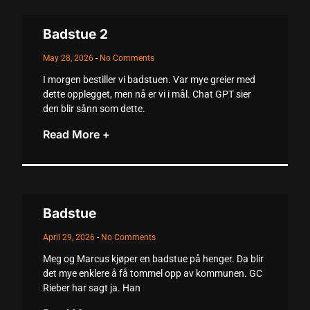
klink panel
Badstue 2
klink panel
May 28, 2026
No Comments
klink panel
I morgen bestiller vi badstuen. Var mye greier med
klink panel
dette opplegget, men nå er vi i mål. Chat GPT sier
den blir sånn som dette.
klink panel
Read More +
klink panel
klink panel
klink panel
Badstue
klink panel
April 29, 2026
No Comments
uminati
Meg og Marcus kjøper en badstue på henger. Da blir
cklink
det mye enklere å få tommel opp av kommunen. GC
Rieber har sagt ja. Han
cklink Panel