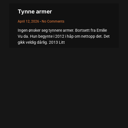
acklink panel
Tynne armer
acklink panel
April 12, 2026
No Comments
acklink panel
Ingen ønsker seg tynnere armer. Bortsett fra Emilie
acklink panel
Vu da. Hun begynte i 2012 i håp om nettopp det. Det
gikk veldig dårlig. 2013 Litt
acklink panel
Read More +
acklink panel
acklink panel
acklink panel
acklink panel
acklink panel
acklink panel
acklink panel