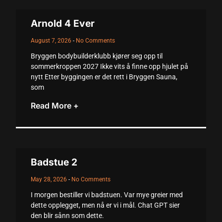
acklink panel
Arnold 4 Ever
acklink panel
August 7, 2026
No Comments
acklink panel
Bryggen bodybuilderklubb kjører seg opp til
acklink panel
sommerkroppen 2027 Ikke vits å finne opp hjulet på
nytt Etter byggingen er det rett i Bryggen Sauna,
acklink panel
som
acklink panel
Read More +
acklink panel
acklink panel
acklink panel
Badstue 2
lluminati
May 28, 2026
No Comments
I morgen bestiller vi badstuen. Var mye greier med
acklink
dette opplegget, men nå er vi i mål. Chat GPT sier
acklink Panel
den blir sånn som dette.