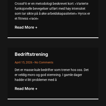
CrossFit er en metodologi beskrevet kort: «Varierte
acklink
funksjonelle bevegelser utført med høy intensitet
som tar sikte på å øke arbeidskapasiteten» Hyrox er
acklink
et fitness «race»
acklink
Read More +
acklink panel
acklink panel
Bedriftstrening
acklink
April 15, 2026
No Comments
acklink
Det er masse kule bedrifter som trener hos oss. Det
uy Hacklink
er veldig moro og god stemning. I gamle dager
hadde vi litt problemer med å
acklink
Read More +
acklink
acklink satın al