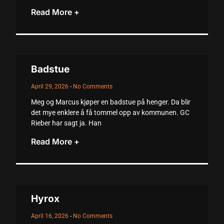
Read More +
acklink
acklink Panel
asal oku
Badstue
acklink Panel
April 29, 2026
No Comments
acklink Panel
Meg og Marcus kjøper en badstue på henger. Da blir
acklink panel
det mye enklere å få tommel opp av kommunen. GC
Rieber har sagt ja. Han
asal Oku
Read More +
acklink
acklink panel
acklink panel
Hyrox
acklink panel
April 16, 2026
No Comments
acklink Panel