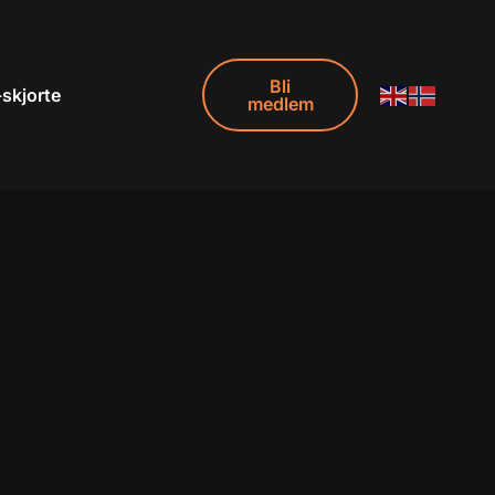
Bli
-skjorte
medlem