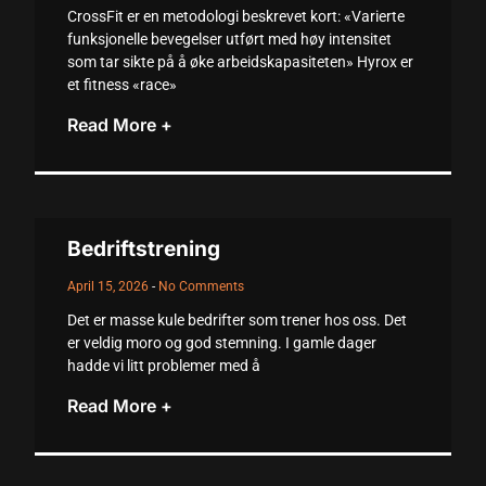
CrossFit er en metodologi beskrevet kort: «Varierte
acklink
funksjonelle bevegelser utført med høy intensitet
som tar sikte på å øke arbeidskapasiteten» Hyrox er
acklink
et fitness «race»
acklink
Read More +
acklink panel
acklink panel
Bedriftstrening
acklink
April 15, 2026
No Comments
acklink
Det er masse kule bedrifter som trener hos oss. Det
uy Hacklink
er veldig moro og god stemning. I gamle dager
hadde vi litt problemer med å
acklink
Read More +
acklink
acklink satın al