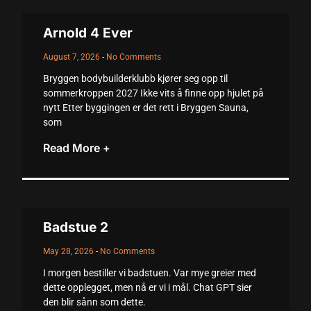
acklink panel
Arnold 4 Ever
acklink panel
August 7, 2026
No Comments
acklink panel
Bryggen bodybuilderklubb kjører seg opp til
acklink panel
sommerkroppen 2027 Ikke vits å finne opp hjulet på
nytt Etter byggingen er det rett i Bryggen Sauna,
acklink panel
som
acklink panel
Read More +
acklink panel
acklink panel
acklink panel
Badstue 2
lluminati
May 28, 2026
No Comments
I morgen bestiller vi badstuen. Var mye greier med
acklink
dette opplegget, men nå er vi i mål. Chat GPT sier
acklink Panel
den blir sånn som dette.