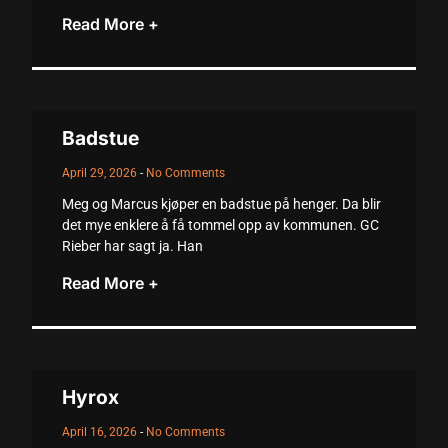
Read More +
acklink
acklink Panel
asal oku
Badstue
acklink Panel
April 29, 2026
No Comments
acklink Panel
Meg og Marcus kjøper en badstue på henger. Da blir
acklink panel
det mye enklere å få tommel opp av kommunen. GC
Rieber har sagt ja. Han
asal Oku
Read More +
acklink
acklink panel
acklink panel
Hyrox
acklink panel
April 16, 2026
No Comments
acklink Panel