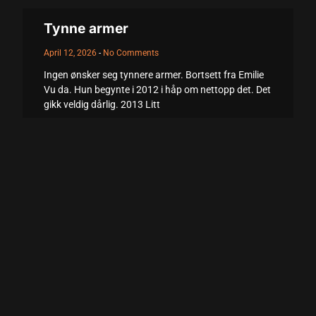
acklink panel
Tynne armer
acklink panel
April 12, 2026
No Comments
acklink panel
Ingen ønsker seg tynnere armer. Bortsett fra Emilie
acklink panel
Vu da. Hun begynte i 2012 i håp om nettopp det. Det
gikk veldig dårlig. 2013 Litt
acklink panel
Read More +
acklink panel
acklink panel
acklink panel
acklink panel
acklink panel
acklink panel
acklink panel