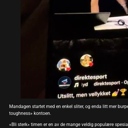
el
el
el
el
el
el
el
el
el
Mandagen startet med en enkel sliter, og enda litt mer burpee
toughness» kontoen.
el
«Bli sterk» timen er en av de mange veldig populære spesial-
el