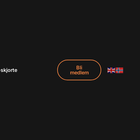
Bli
-skjorte
medlem