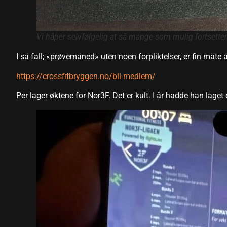
Vi håper selvfølgelig at så mange som mulig fortsetter
I så fall; «prøvemåned» uten noen forpliktelser, er fin måte å
https://crossfitbryggen.no/bli-medlem/
el
Per lager øktene for Nor3F. Det er kult. I år hadde han laget 
el
 al