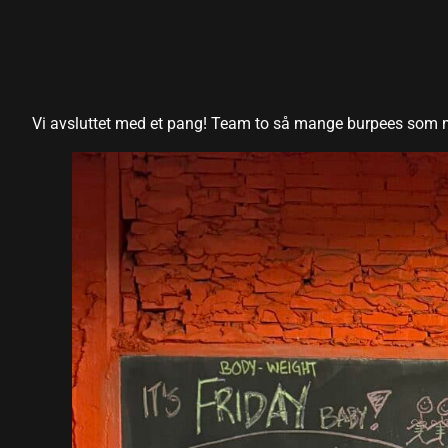
el
el
el
Vi avsluttet med et pang! Team to så mange burpees som mul
el
el
el
el
el
el
el