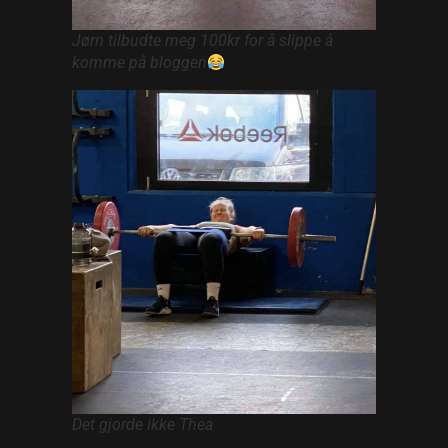
Jørn tilbudte meg 100kr for å slippe å
nel
komme på bloggen
nel
nel
nel
nel
nel
nel
nel
nel
nel
Det gjorde ikke Thea
nel