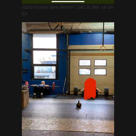
nel
Haha husker dere denne? Sykt at den var en
hit
nel
nel
nel
nel
nel
nel
nel
nel
nel
nel
nel