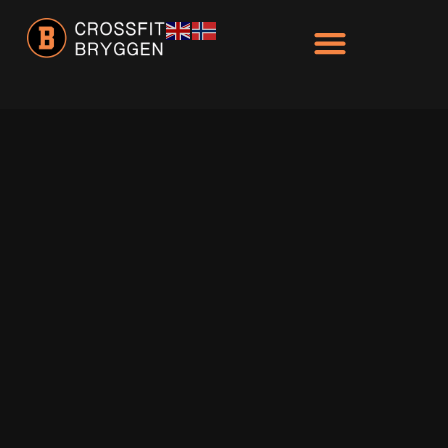
nel
nel
etleri
nel
nel
nel
nel
nel