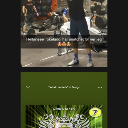
nel
nel
nel
nel
nel
nel
nel
nel