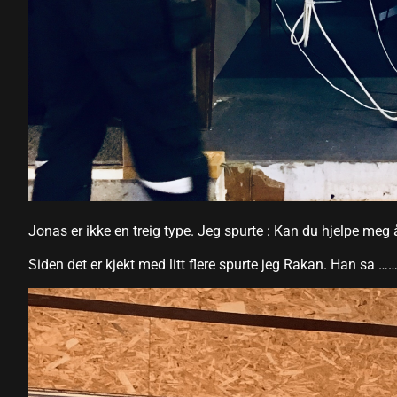
link panel
link panel
link Panel
link
link
link
Jonas er ikke en treig type. Jeg spurte : Kan du hjelpe meg å
link panel
Siden det er kjekt med litt flere spurte jeg Rakan. Han sa …….
link panel
link
link
Hacklink