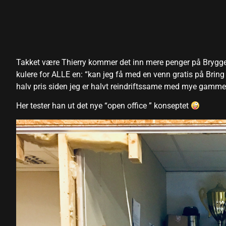
link panel
link panel
link panel
Takket være Thierry kommer det inn mere penger på Bryggen 
link panel
kulere for ALLE en: “kan jeg få med en venn gratis på Brin
link panel
halv pris siden jeg er halvt reindriftssame med mye gamme
link panel
Her tester han ut det nye “open office ” konseptet
link panel
link panel
link panel
link panel
link panel
minati