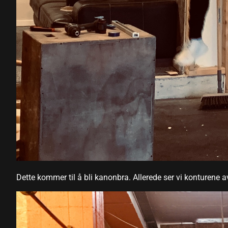
link panel
link panel
link panel
link
link panel
link panel
link panel
link panel
link panel
Dette kommer til å bli kanonbra. Allerede ser vi konturene av
link panel
link panel
link panel