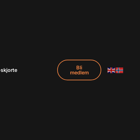
Bli
-skjorte
medlem