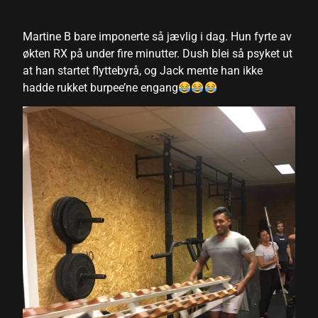
Martine B bare imponerte så jævlig i dag. Hun fyrte av
økten RX på under fire minutter. Dush blei så psyket ut
at han startet flyttebyrå, og Jack mente han ikke
hadde rukket burpee’ne engang