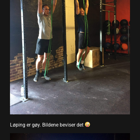
Løping er gøy. Bildene beviser det
l