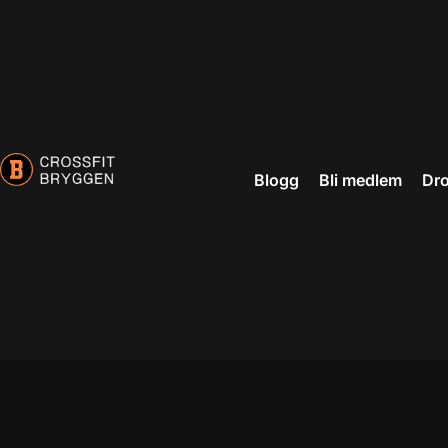
ri
Blogg
Bli medlem
Dro