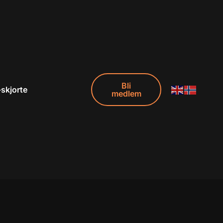
Bli
-skjorte
medlem