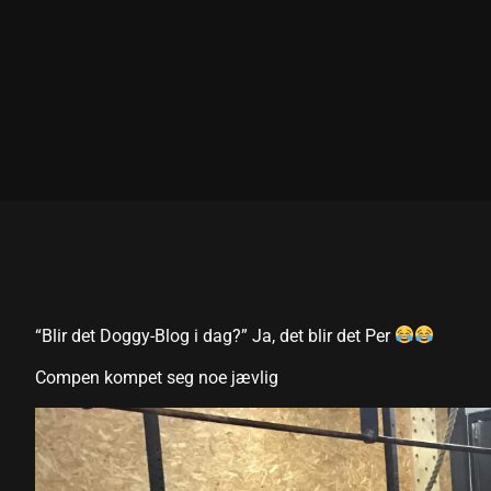
l
l
“Blir det Doggy-Blog i dag?” Ja, det blir det Per
Compen kompet seg noe jævlig