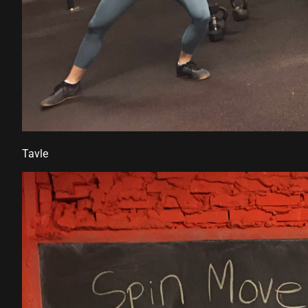
l
Tavle