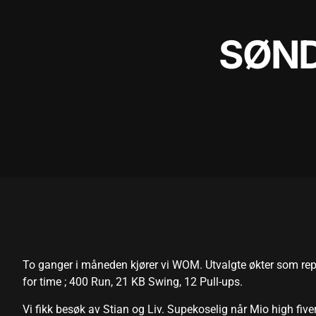
SØND
To ganger i måneden kjører vi WOM. Utvalgte økter som repres
for time ; 400 Run, 21 KB Swing, 12 Pull-ups.
Vi fikk besøk av Stian og Liv. Supekoselig når Mio high fiv