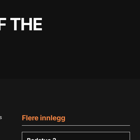
F THE
Flere innlegg
s