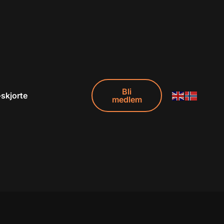
Bli
-skjorte
medlem