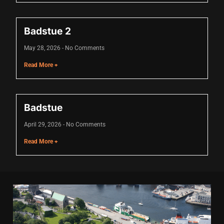
link
Badstue 2
link
May 28, 2026
No Comments
link
Read More +
link panel
link panel
Badstue
link
April 29, 2026
No Comments
link
Read More +
Hacklink
link
link
ink satın al