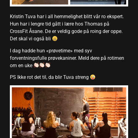
link panel
link panel
Kristin Tuva har i all hemmelighet blitt vår ro ekspert.
Hun har i lengre tid gått i lære hos Thomas på
link panel
CrossFit Åsane. De er veldig gode på roing der oppe.
Det skal vi også bli
link panel
I dag hadde hun «prøvetime» med syv
link panel
forventningsfulle prøvekaniner. Meld dere på rotimen
link panel
om en uke
link panel
PS Ikke rot det til, da blir Tuva streng
link panel
link panel
inati
link
link Panel