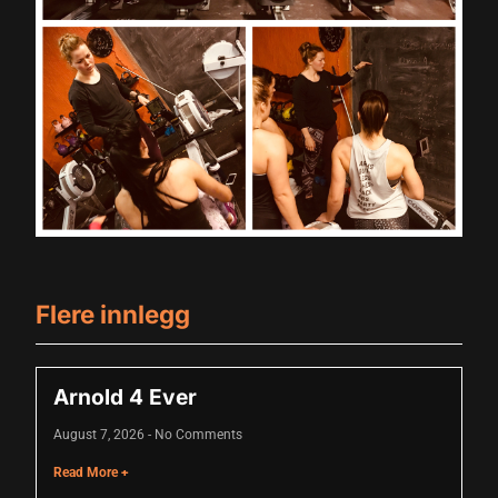
link
link Panel
l oku
link Panel
link Panel
link panel
l Oku
Flere innlegg
link
link panel
Arnold 4 Ever
link panel
August 7, 2026
No Comments
link panel
Read More +
link Panel