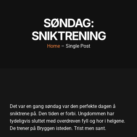
link panel
SØNDAG:
link panel
link panel
SNIKTRENING
link panel
Home
– Single Post
link panel
link panel
link panel
link panel
link panel
Det var en gang søndag var den perfekte dagen å
link panel
sniktrene på. Den tiden er forbi. Ungdommen har
tydeligvis sluttet med overdreven fyll og hor i helgene.
ink satın al
De trener på Bryggen isteden. Trist men sant.
ink satın al