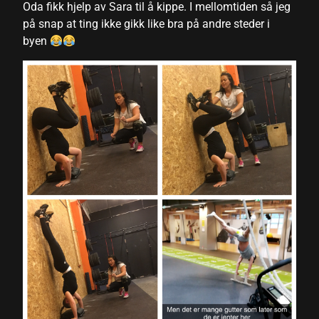
Oda fikk hjelp av Sara til å kippe. I mellomtiden så jeg
på snap at ting ikke gikk like bra på andre steder i
link panel
byen
link panel
link panel
link panel
link panel
link panel
link panel
link panel
link panel
link panel
link panel