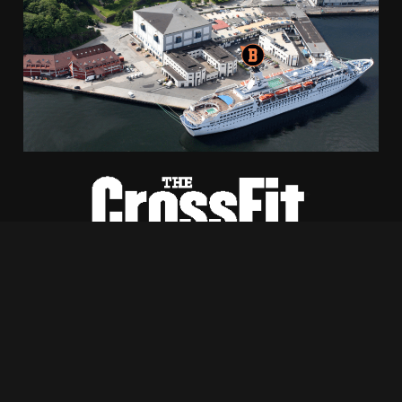
Bontelabo 2, 5003 Bergen
+47 970 41 833
hilde@crossfitbryggen.no
Utviklet av Luddig
WEB