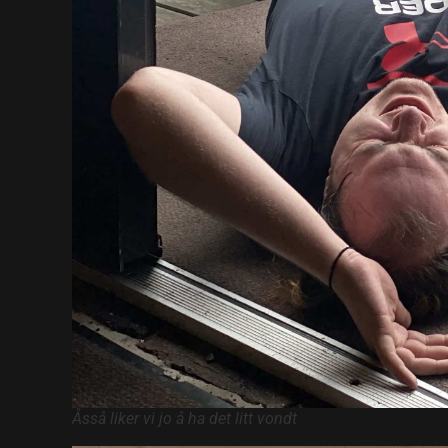
Åsså liker vi jo å ha det litt vondt