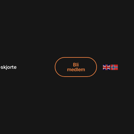
Bli
-skjorte
medlem