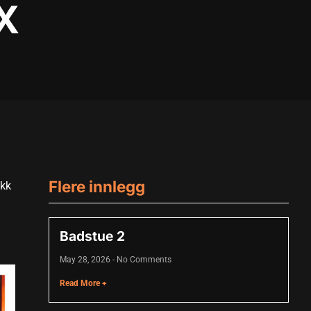
X
Flere innlegg
akk
Badstue 2
May 28, 2026
No Comments
Read More +