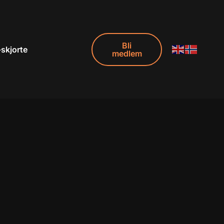
Bli
-skjorte
medlem