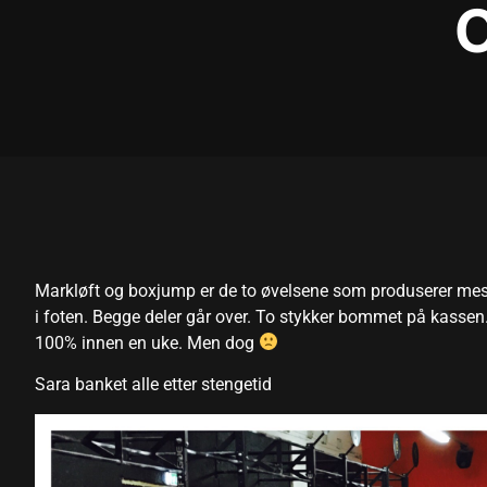
nk panel
nk panel
nk panel
nk panel
nk panel
nk panel
nk panel
Markløft og boxjump er de to øvelsene som produserer mest
i foten. Begge deler går over. To stykker bommet på kassen
nk panel
100% innen en uke. Men dog
nk panel
Sara banket alle etter stengetid
nk panel
nk panel
nk panel