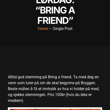
cklink panel
“BRING A
cklink panel
FRIEND”
cklink panel
Home
– Single Post
cklink panel
cklink panel
cklink panel
cklink panel
cklink panel
Alltid god stemning på Bring a friend. Ta med deg en
cklink panel
venn som lurer på om de skal begynne på Bryggen.
Beste måten å få et inntrykk av hva vi holder på med,
cklink panel
og sjekke stemningen. Pris 100kr (hvis du ikke er
cklink satın al
medlem)
cklink satın al