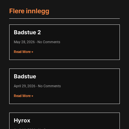
cklink
Flere innlegg
cklink Panel
sal oku
Badstue 2
cklink Panel
May 28, 2026
No Comments
cklink Panel
Read More +
cklink panel
sal Oku
Badstue
cklink
April 29, 2026
No Comments
cklink panel
Read More +
cklink panel
cklink panel
Hyrox
cklink Panel