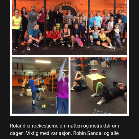
cklink panel
cklink panel
cklink panel
cklink panel
cklink panel
cklink panel
cklink panel
cklink panel
cklink panel
cklink panel
Roland er rockestjerne om natten og instruktør om
cklink panel
dagen. Viktig med variasjon. Robin Sandal og alle