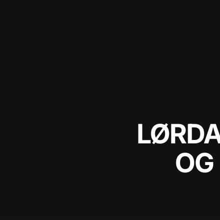
LØRDA
OG 
al
al