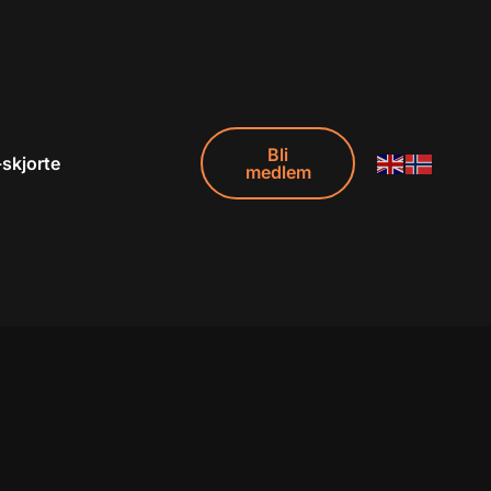
Bli
-skjorte
medlem