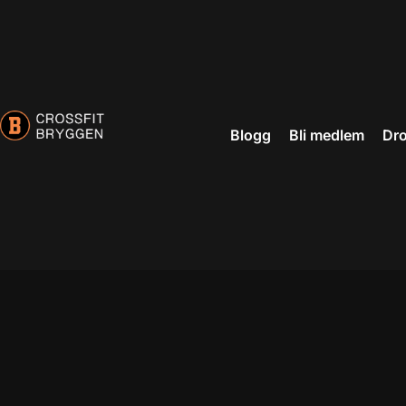
eri
Blogg
Bli medlem
Dro