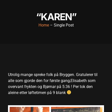
anel
“KAREN”
anel
Home
– Single Post
anel
anel
anel
anel
anel
anel
Utrolig mange spreke folk på Bryggen. Gratulerer til
alle som gjorde den for første gang,Elisabeth som
anel
overvant frykten og Bjørnar på 5:36 ! Per tok den
anel
aleine etter løftetimen på 9 blank
tın al
tın al