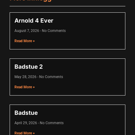
anel
Arnold 4 Ever
August 7, 2026
No Comments
Read More +
anel
anel
anel
Badstue 2
May 28, 2026
No Comments
Read More +
anel
anel
Badstue
anel
April 29, 2026
No Comments
Read More +
anel