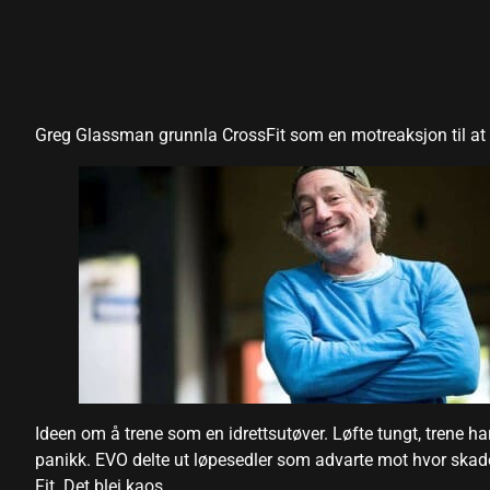
panel
panel
panel
Greg Glassman grunnla CrossFit som en motreaksjon til at fit
panel
panel
panel
panel
panel
panel
Ideen om å trene som en idrettsutøver. Løfte tungt, trene ha
panikk. EVO delte ut løpesedler som advarte mot hvor skade
 Panel
Fit. Det blei kaos.