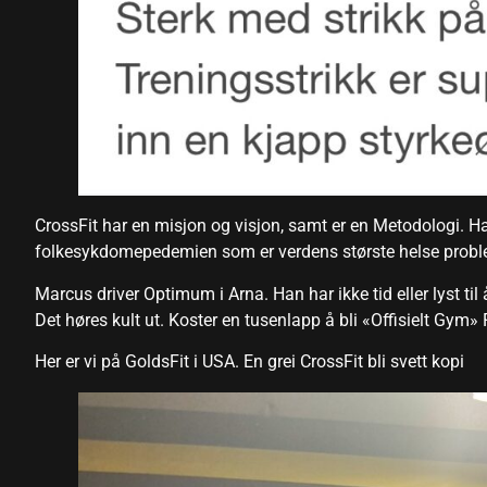
panel
panel
CrossFit har en misjon og visjon, samt er en Metodologi. H
folkesykdomepedemien som er verdens største helse proble
Marcus driver Optimum i Arna. Han har ikke tid eller lyst til
Det høres kult ut. Koster en tusenlapp å bli «Offisielt Gym» F
link
Her er vi på GoldsFit i USA. En grei CrossFit bli svett kopi
satın al