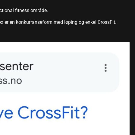
nctional fitness område.
rox er en konkurranseform med løping og enkel CrossFit.