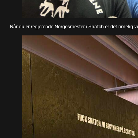
panel
Når du er regjerende Norgesmester i Snatch er det rimelig vi
panel
panel
panel
panel
panel
panel
panel
panel
panel
panel