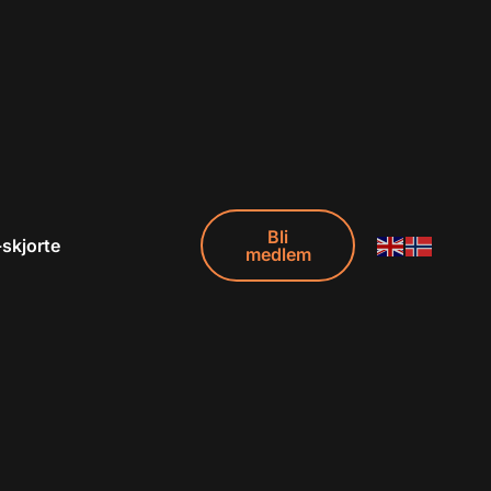
Bli
-skjorte
medlem