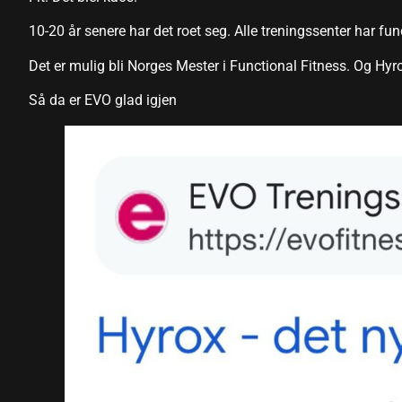
10-20 år senere har det roet seg. Alle treningssenter har fu
 Panel
Det er mulig bli Norges Mester i Functional Fitness. Og Hy
u
Så da er EVO glad igjen
 Panel
 Panel
panel
ku
panel
panel
panel
 Panel