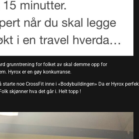
ard grunntrening for folket av skal demme opp for
m. Hyrox er en gøy konkurranse.
 å starte noe CrossFit inne i «Bodybuildingen» Da er Hyrox perfek
olk skjønner hva det går i. Helt topp !