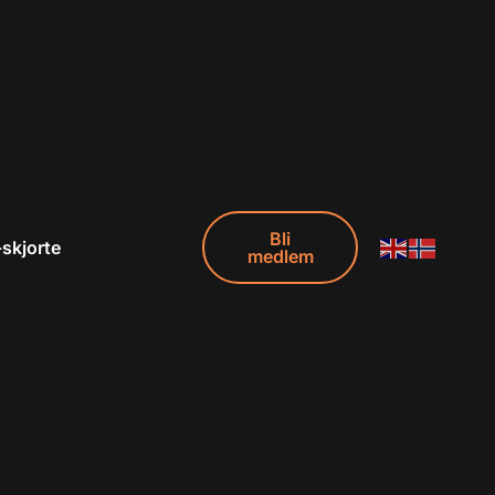
Bli
-skjorte
medlem