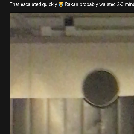
That escalated quickly
Rakan probably waisted 2-3 minut
el
el
el
el
el
k