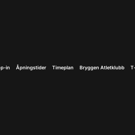
p-in
Åpningstider
Timeplan
Bryggen Atletklubb
T