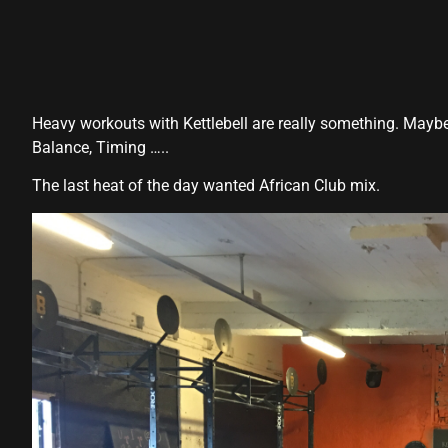
el
el
el
Heavy workouts with Kettlebell are really something. Maybe a
el
Balance, Timing …..
el
The last heat of the day wanted African Club mix.
el
el
el
el
el
el