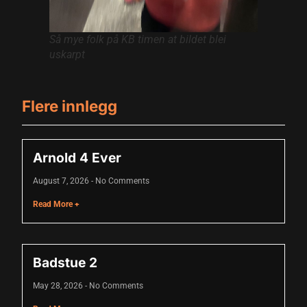
atın al
Så mye folk på KB timen at bildet blei
Panel
uskarpt
Panel
Flere innlegg
Panel
Panel
Arnold 4 Ever
Panel
August 7, 2026
No Comments
Panel
Read More +
Panel
Panel
Badstue 2
Panel
May 28, 2026
No Comments
panel