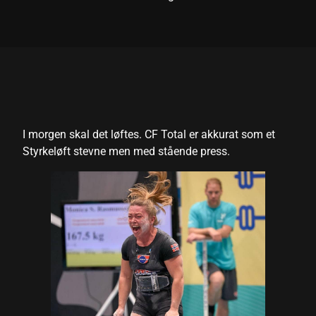
panel
panel
panel
panel
panel
I morgen skal det løftes. CF Total er akkurat som et
Styrkeløft stevne men med stående press.
panel
panel
panel
panel
panel
panel