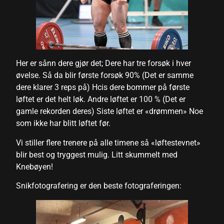
panel
panel
panel
panel
Her er sånn dere gjør det; Dere har tre forsøk i hver
øvelse. Så da blir første forsøk 90% (Det er samme
panel
dere klarer 3 reps på) Hcis dere bommer på første
løftet er det helt løk. Andre løftet er 100 % (Det er
panel
gamle rekorden deres) Siste løftet er «drømmen» Noe
panel
som ikke har blitt løftet før.
panel
Vi stiller flere trenere på alle timene så «løftestevnet»
blir best og tryggest mulig. Litt skummelt med
panel
Knebøyen!
Snikfotografering er den beste fotograferingen:
Panel