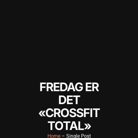
panel
panel
panel
panel
panel
panel
panel
FREDAG ER
panel
DET
panel
«CROSSFIT
panel
TOTAL»
atın al
Home
– Single Post
atın al