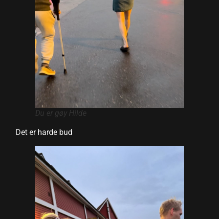
Du er gøy Hilde
Det er harde bud
al