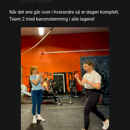
Ove, en legende
u
Når det ene går over i hverandre så er dagen komplett.
Team 2 med kanonstemning i alle lagene!
k shortener