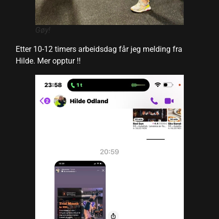
Gøy!
Etter 10-12 timers arbeidsdag får jeg melding fra
Hilde. Mer opptur !!
t giriş