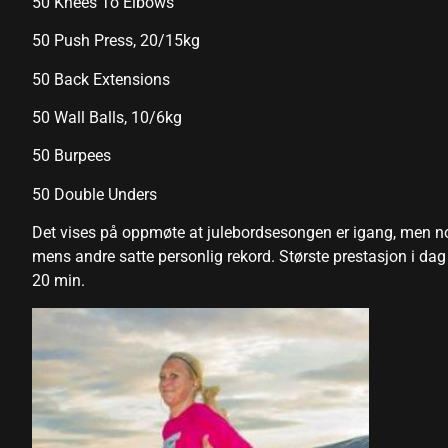
50 Knees To Elbows
Hacklink panel
50 Push Press, 20/15kg
Hacklink panel
50 Back Extensions
Hacklink panel
50 Wall Balls, 10/6kg
Hacklink panel
50 Burpees
Hacklink panel
50 Double Unders
Hacklink panel
Det vises på oppmøte at julebordsesongen er igang, men n
mens andre satte personlig rekord. Største prestasjon i da
Hacklink panel
20 min.
Hacklink panel
Hacklink panel
Hacklink panel
Hacklink panel