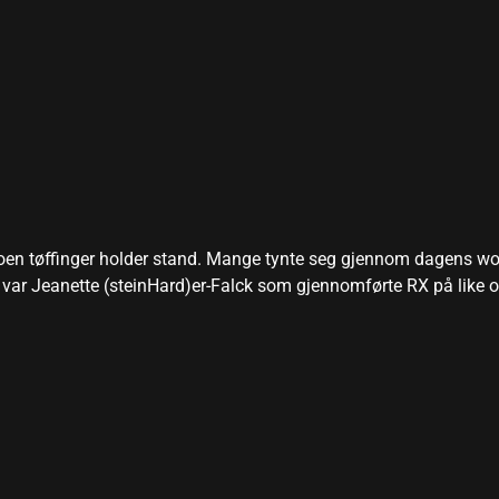
oen tøffinger holder stand. Mange tynte seg gjennom dagens wo
g var Jeanette (steinHard)er-Falck som gjennomførte RX på like o