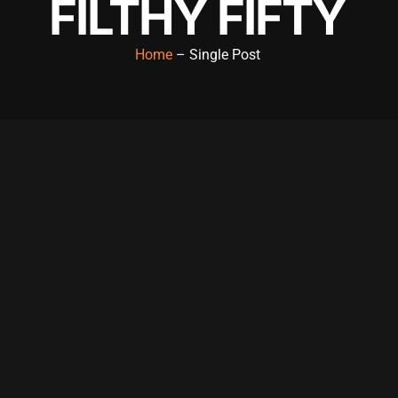
FILTHY FIFTY
Home
– Single Post