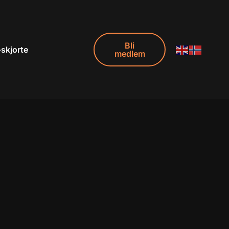
Bli
-skjorte
medlem