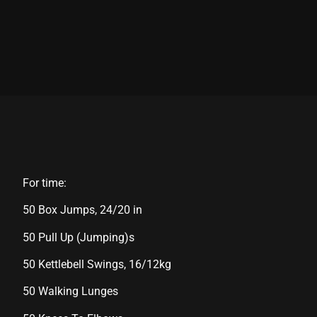
Hacklink panel
Hacklink panel
Hacklink panel
Hacklink panel
Hacklink panel
Hacklink panel
Hacklink panel
For time:
Hacklink panel
50 Box Jumps, 24/20 in
Hacklink panel
50 Pull Up (Jumping)s
Hacklink panel
50 Kettlebell Swings, 16/12kg
Hacklink satın al
50 Walking Lunges
Hacklink satın al