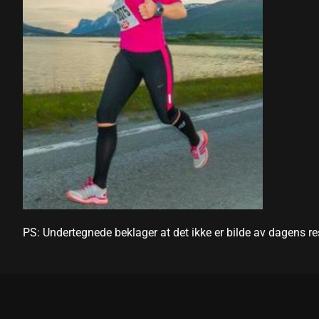
Hacklink panel
Hacklink panel
Hacklink panel
Hacklink panel
Hacklink panel
Hacklink panel
Hacklink panel
Hacklink panel
Hacklink panel
PS: Undertegnede beklager at det ikke er bilde av dagens res
Illuminati
Hacklink
Hacklink Panel