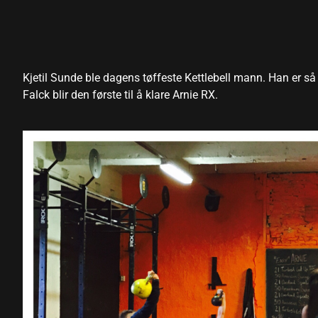
n al
n al
Kjetil Sunde ble dagens tøffeste Kettlebell mann. Han er så g
el
Falck blir den første til å klare Arnie RX.
el
el
el
el
el
el
el
el