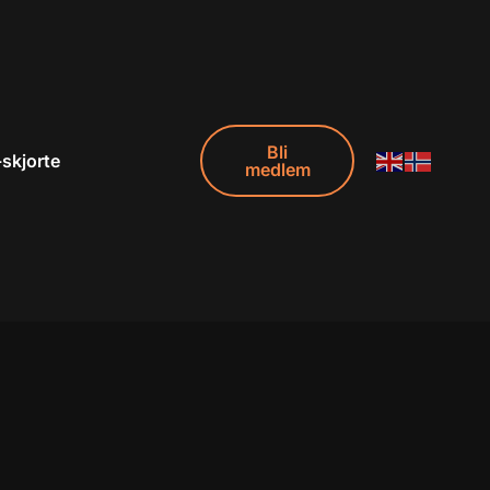
Bli
-skjorte
medlem