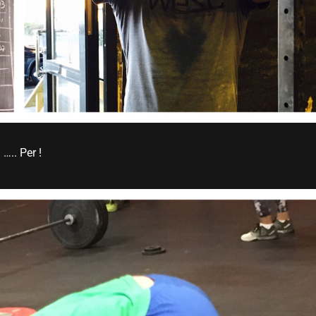
….. Per !