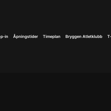
p-in
Åpningstider
Timeplan
Bryggen Atletklubb
T