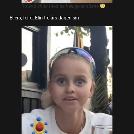
Roland sitter med de hellige skriftene
Ellers, feiret Elin tre års dagen sin
l