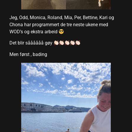
Jeg, Odd, Monica, Roland, Mia, Per, Bettine, Kari og
Chona har programmert de tre neste ukene med
l
WOD’s og ekstra arbeid
Det blir såååååå gøy
Men først , bading