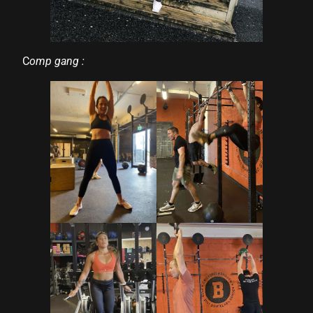
C
omp gang :