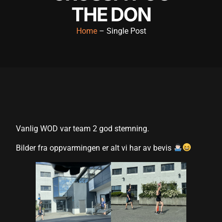
THE DON
l
Home
– Single Post
l
Vanlig WOD var team 2 god stemning.
Bilder fra oppvarmingen er alt vi har av bevis