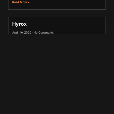
Read More +
u
Hyrox
April 16, 2026
No Comments
Read More +
u
u
u
u
 shortener