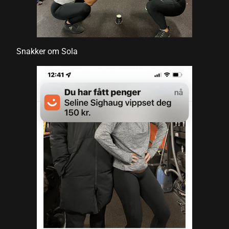
el
el
Snakker om Sola
su
su
su