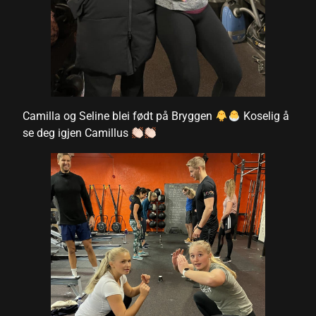
 al
el
el
el
Camilla og Seline blei født på Bryggen
Koselig å
se deg igjen Camillus
el
el
el
el
el
el
el