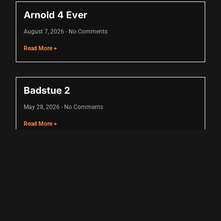
Arnold 4 Ever
August 7, 2026
No Comments
um
Read More +
Badstue 2
May 28, 2026
No Comments
bet giriş
Read More +
rt
Badstue
April 29, 2026
No Comments
Read More +