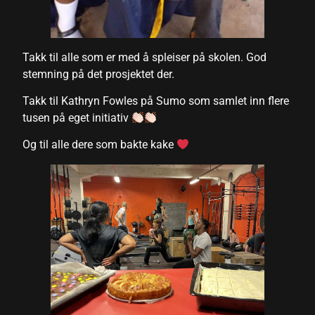
Takk til alle som er med å spleiser på skolen. God
stemning på det prosjektet der.
Takk til Kathryn Fowles på Sumo som samlet inn flere
el
tusen på eget initiativ
el
Og til alle dere som bakte kake
 al