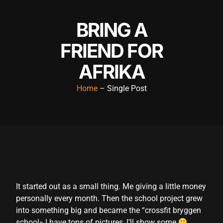
el
BRING A
el
FRIEND FOR
el
AFRIKA
el
Home
– Single Post
el
el
el
el
el
It started out as a small thing. Me giving a little money
el
personally every month. Then the school project grew
el
into something big and became the “crossfit bryggen
school» I have tons of pictures, I’ll show some