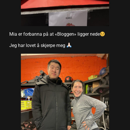
el
el
el
Mia er forbanna på at «Bloggen» ligger nede
el
Jeg har lovet å skjerpe meg
el
el
el
el
el
el
el
el