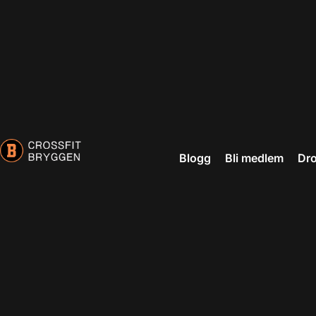
i
Blogg
Bli medlem
Dro