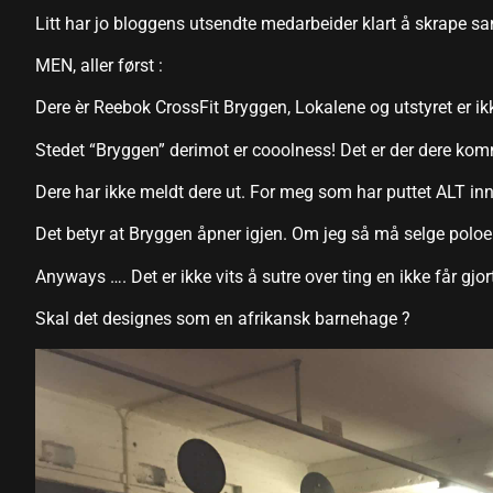
Litt har jo bloggens utsendte medarbeider klart å skrape
MEN, aller først :
Dere èr Reebok CrossFit Bryggen, Lokalene og utstyret er ikk
Stedet “Bryggen” derimot er cooolness! Det er der dere komm
Dere har ikke meldt dere ut. For meg som har puttet ALT inn
Det betyr at Bryggen åpner igjen. Om jeg så må selge poloen
Anyways …. Det er ikke vits å sutre over ting en ikke får gjo
Skal det designes som en afrikansk barnehage ?