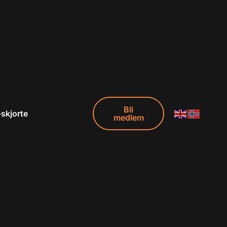
Bli
-skjorte
medlem